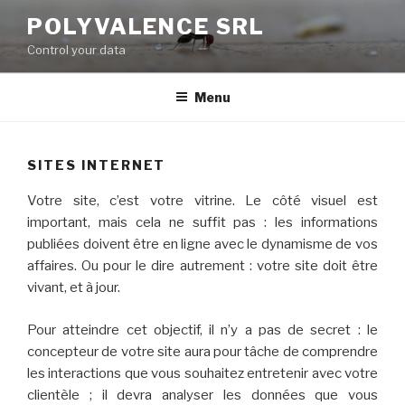
Aller
POLYVALENCE SRL
au
Control your data
contenu
principal
Menu
SITES INTERNET
Votre site, c’est votre
vitrine
. Le côté visuel est
important, mais cela ne suffit pas : les informations
publiées doivent être en ligne avec le
dynamisme
de vos
affaires. Ou pour le dire autrement : votre site doit être
vivant
, et à jour.
Pour atteindre cet objectif, il n’y a pas de secret : le
concepteur de votre site aura pour tâche de comprendre
les
interactions
que vous souhaitez entretenir avec votre
clientèle
; il devra analyser les données que vous